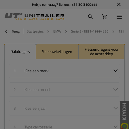
Heb je een vraag? Bel ons:
+31 30 3100444
Terug
Startpagina
BMW
Serie 3 (1991-1999) E36
1997
Fietsendragers voor
Dakdragers
Sneeuwkettingen
de achterklep
1
Kies een merk
2
Kies een model
3
Kies een jaar
4
Type carrosserie