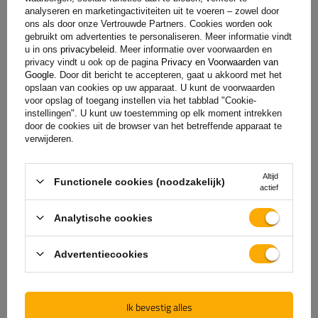
toevoegen
analyseren en marketingactiviteiten uit te voeren – zowel door
ons als door onze Vertrouwde Partners. Cookies worden ook
gebruikt om advertenties te personaliseren. Meer informatie vindt
u in ons
privacybeleid
. Meer informatie over voorwaarden en
privacy vindt u ook op de pagina
Privacy en Voorwaarden van
Google
. Door dit bericht te accepteren, gaat u akkoord met het
opslaan van cookies op uw apparaat. U kunt de voorwaarden
voor opslag of toegang instellen via het tabblad "Cookie-
instellingen". U kunt uw toestemming op elk moment intrekken
door de cookies uit de browser van het betreffende apparaat te
verwijderen.
De officiële webshop van
Altijd
Functionele cookies (noodzakelijk)
actief
de fabrikant
Analytische cookies
GARANTIE OP KWALITEIT EN AUTHENTICITEIT
Als u bij
UNITRAILER
koopt, kiest u ervoor om
Advertentiecookies
rechtstreeks bij de fabrikant te kopen. U bent er
100% zeker van dat het product origineel is en dat
de transactie volledig veilig is. Wij ontwerpen en
Ik bevestig alles