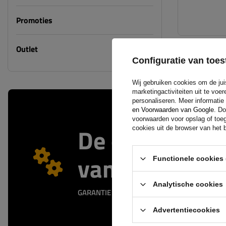
Promoties
Outlet
Configuratie van to
Wij gebruiken cookies om de jui
marketingactiviteiten uit te vo
personaliseren. Meer informatie
en Voorwaarden van Google
. Do
voorwaarden voor opslag of toeg
De officiële 
cookies uit de browser van het b
van de fabrik
Functionele cookies 
Analytische cookies
GARANTIE OP KWALITEIT EN AUTHENTICITEIT
Advertentiecookies