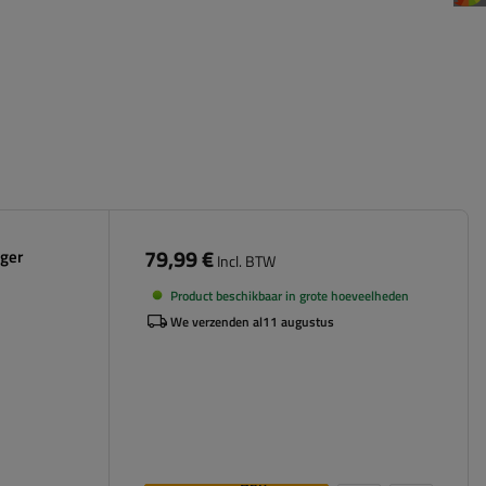
79,99 €
ager
Incl. BTW
Product beschikbaar in grote hoeveelheden
We verzenden al
11 augustus
Aan