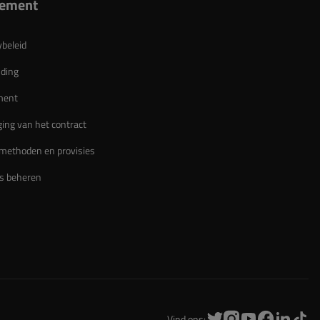
lement
ybeleid
ding
ment
ing van het contract
methoden en provisies
s beheren
Vind ons: