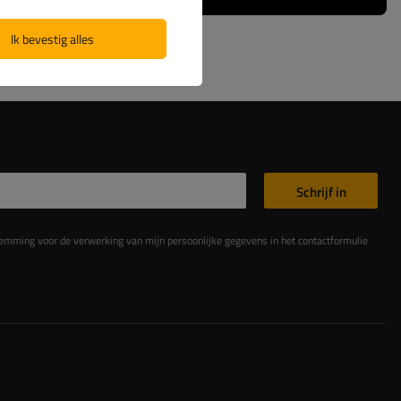
Ik bevestig alles
Schrijf in
king van mijn persoonlijke gegevens in het contactformulier in overeenstemming met de Verordening van het Europees Parlement en de Raad (EU)