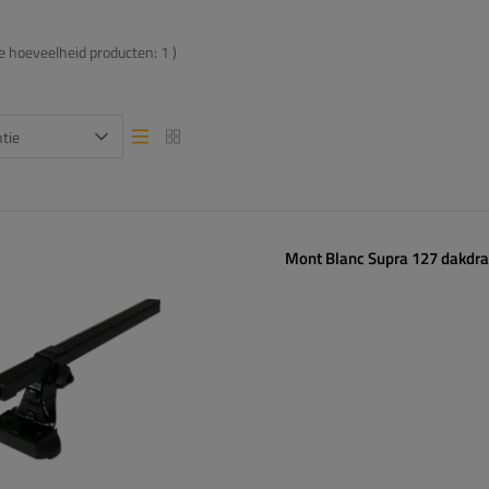
de hoeveelheid producten:
1
)
tie
Lijstweergave
Lijstweergave
Mont Blanc Supra 127 dakdr