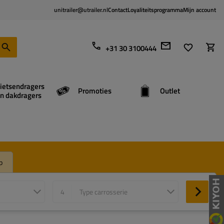
unitrailer@utrailer.nl
Contact
Loyaliteitsprogramma
Mijn account
+31 30 3100444
ietsendragers
Promoties
Outlet
n dakdragers
p
4
Type carrosserie