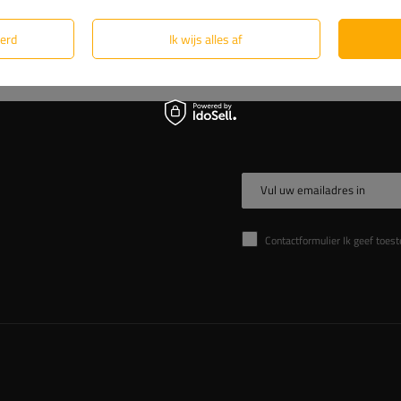
eerd
Ik wijs alles af
Vul uw emailadres in
Contactformulier Ik geef toestemming voor de verwer