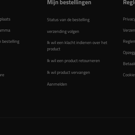
Mijn bestellingen
Reg
plaats
Privac
Status van de bestelling
gramma
Verzen
verzending volgen
n bestelling
Regle
Ik wil een klacht indienen over het
product
Opzegg
Ik wil een product retourneren
Betaal
Ik wil product vervangen
ure
Cookie
Aanmelden