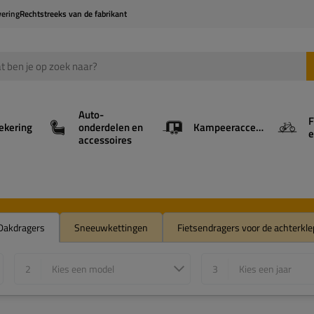
vering
Rechtstreeks van de fabrikant
Auto-
F
ekering
onderdelen en
Kampeeraccessoires
e
accessoires
Dakdragers
Sneeuwkettingen
Fietsendragers voor de achterkle
2
Kies een model
3
Kies een jaar