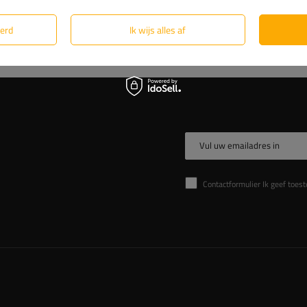
eerd
Ik wijs alles af
Vul uw emailadres in
Contactformulier Ik geef toestemming voor de verwer