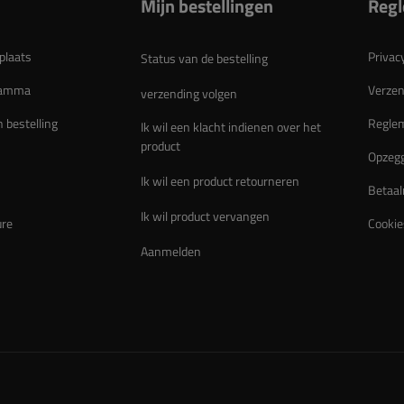
Mijn bestellingen
Reg
plaats
Privac
Status van de bestelling
gramma
Verzen
verzending volgen
n bestelling
Regle
Ik wil een klacht indienen over het
product
Opzegg
Ik wil een product retourneren
Betaal
Ik wil product vervangen
ure
Cookie
Aanmelden