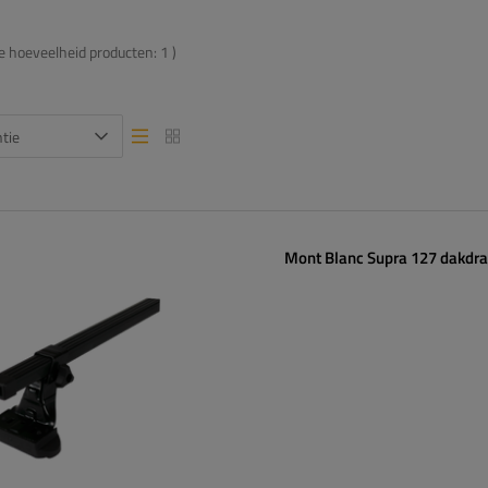
de hoeveelheid producten:
1
)
tie
Lijstweergave
Lijstweergave
Mont Blanc Supra 127 dakdr