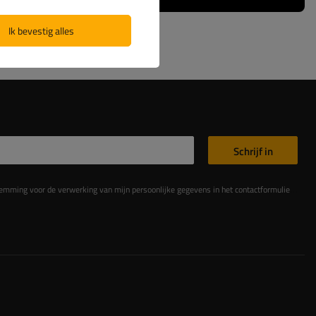
Ik bevestig alles
Schrijf in
king van mijn persoonlijke gegevens in het contactformulier in overeenstemming met de Verordening van het Europees Parlement en de Raad (EU)