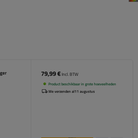
79,99 €
ager
Incl. BTW
Product beschikbaar in grote hoeveelheden
We verzenden al
11 augustus
Aan