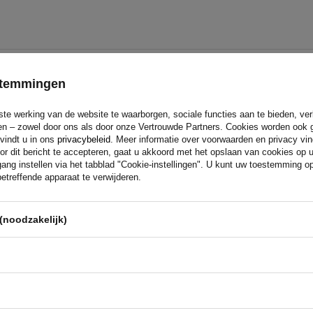
estemmingen
ste werking van de website te waarborgen, sociale functies aan te bieden, ve
eren – zowel door ons als door onze Vertrouwde Partners. Cookies worden ook 
 vindt u in ons
privacybeleid
. Meer informatie over voorwaarden en privacy vi
or dit bericht te accepteren, gaat u akkoord met het opslaan van cookies op 
Als u bij
UNITRAILER
koopt, kies
ang instellen via het tabblad "Cookie-instellingen". U kunt uw toestemming 
webshop
etreffende apparaat te verwijderen.
bent er 100% zeker van dat het pro
Wij ontwerpen en bouwen onze a
technische ondersteuning en con
ant
(noodzakelijk)
voor beproefde oplossingen van d
Lees meer over ons