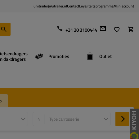
unitrailer@utrailer.nl
Contact
Loyaliteitsprogramma
Mijn account
+31 30 3100444
ietsendragers
Promoties
Outlet
n dakdragers
p
4
Type carrosserie