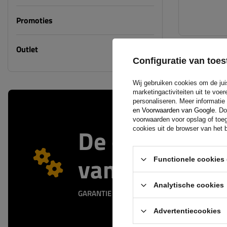
Promoties
Outlet
Configuratie van to
Wij gebruiken cookies om de jui
marketingactiviteiten uit te vo
personaliseren. Meer informatie
en Voorwaarden van Google
. Do
voorwaarden voor opslag of toeg
De officiële 
cookies uit de browser van het b
van de fabrik
Functionele cookies 
Analytische cookies
GARANTIE OP KWALITEIT EN AUTHENTICITEIT
Advertentiecookies