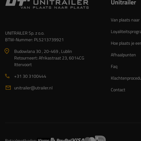
Unitrailer
Van plaats naar 
Loyaliteitspro
UNITRAILER Sp. z o.o.
BTW-Nummer: PL5213739921
Hoe plaats je ee
Budowlana 30 , 20-469 , Lublin
Afhaalpunten
Retourneert: Afrikastraat 23, 6014CG
Ittervoort
Faq
+31 30 3100444
Klachtenproced
unitrailer@utrailer.nl
Contact
Betaalmethoden: