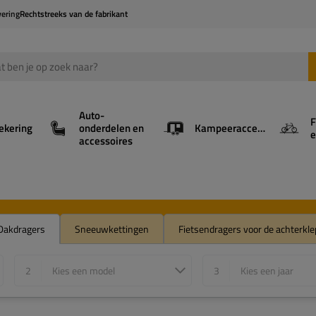
vering
Rechtstreeks van de fabrikant
Auto-
F
ekering
onderdelen en
Kampeeraccessoires
e
accessoires
Dakdragers
Sneeuwkettingen
Fietsendragers voor de achterkle
2
Kies een model
3
Kies een jaar