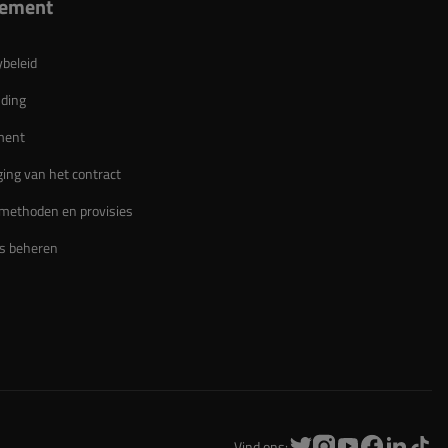
lement
ybeleid
ding
ment
ing van het contract
methoden en provisies
s beheren
Vind ons: