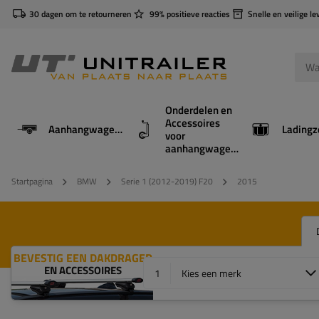
30 dagen om te retourneren
99% positieve reacties
Snelle en veilige le
Onderdelen en
Accessoires
Aanhangwagens
Ladingz
voor
aanhangwagens
Startpagina
BMW
Serie 1 (2012-2019) F20
2015
BEVESTIG EEN DAKDRAGER
EN ACCESSOIRES
1
Kies een merk