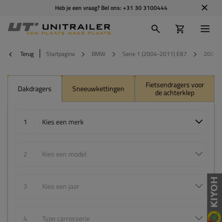
Heb je een vraag? Bel ons:
+31 30 3100444
Terug
Startpagina
BMW
Serie 1 (2004-2011) E87
2009
Fietsendragers voor
Dakdragers
Sneeuwkettingen
de achterklep
1
Kies een merk
2
Kies een model
3
Kies een jaar
4
Type carrosserie