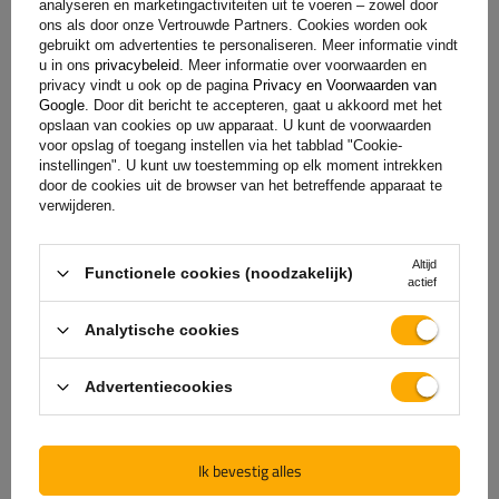
analyseren en marketingactiviteiten uit te voeren – zowel door
ons als door onze Vertrouwde Partners. Cookies worden ook
gebruikt om advertenties te personaliseren. Meer informatie vindt
u in ons
privacybeleid
. Meer informatie over voorwaarden en
privacy vindt u ook op de pagina
Privacy en Voorwaarden van
Google
. Door dit bericht te accepteren, gaat u akkoord met het
opslaan van cookies op uw apparaat. U kunt de voorwaarden
voor opslag of toegang instellen via het tabblad "Cookie-
instellingen". U kunt uw toestemming op elk moment intrekken
door de cookies uit de browser van het betreffende apparaat te
verwijderen.
De officiële webshop van
Altijd
Functionele cookies (noodzakelijk)
de fabrikant
actief
Analytische cookies
GARANTIE OP KWALITEIT EN AUTHENTICITEIT
Als u bij
UNITRAILER
koopt, kiest u ervoor om
Advertentiecookies
rechtstreeks bij de fabrikant te kopen. U bent er
100% zeker van dat het product origineel is en dat
de transactie volledig veilig is. Wij ontwerpen en
Ik bevestig alles
bouwen onze aanhangwagens zelf, daarom bieden