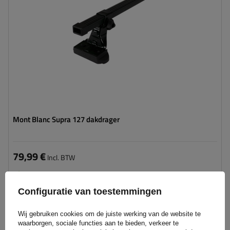
Mont Blanc Supra 127 dakdrager
79,99 €
Incl. BTW
Product beschikbaar in grote hoeveelheden
We verzenden al
11 augustus
Configuratie van toestemmingen
Aan
winkelwagen
Wij gebruiken cookies om de juiste werking van de website te
toevoegen
waarborgen, sociale functies aan te bieden, verkeer te