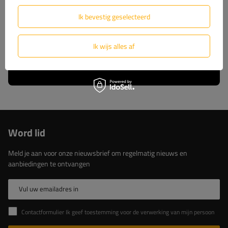
wij u volledige technische ondersteuning en
constante toegang tot originele reserveonderdelen.
Ik bevestig geselecteerd
Kies voor beproefde oplossingen van de marktleider.
Ik wijs alles af
Lees meer over ons
Word lid
Meld je aan voor onze nieuwsbrief om regelmatig nieuws en
aanbiedingen te ontvangen
Vul uw emailadres in
Contactformulier Ik geef toestemming voor de verwerking van mijn persoonlijke gegevens in het contactformulier in overeenstemming met de Verordening van het Europees Parlement en de Raad (EU)