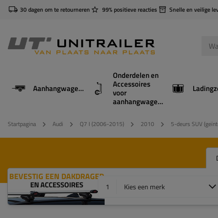
30 dagen om te retourneren
99% positieve reacties
Snelle en veilige le
Onderdelen en
Accessoires
Aanhangwagens
Ladingz
voor
aanhangwagens
Startpagina
Audi
Q7 I (2006-2015)
2010
5-deurs SUV (geïnte
BEVESTIG EEN DAKDRAGER
EN ACCESSOIRES
1
Kies een merk