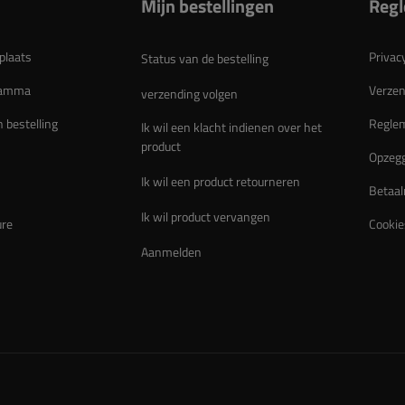
Mijn bestellingen
Reg
plaats
Privac
Status van de bestelling
gramma
Verzen
verzending volgen
n bestelling
Regle
Ik wil een klacht indienen over het
product
Opzegg
Ik wil een product retourneren
Betaal
Ik wil product vervangen
ure
Cookie
Aanmelden