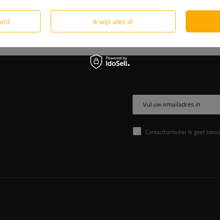
eerd
Ik wijs alles af
Vul uw emailadres in
Contactformulier Ik geef toestemming voor de verwer