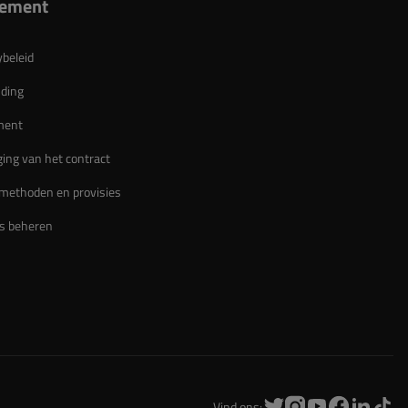
lement
ybeleid
ding
ment
ing van het contract
methoden en provisies
s beheren
Vind ons: