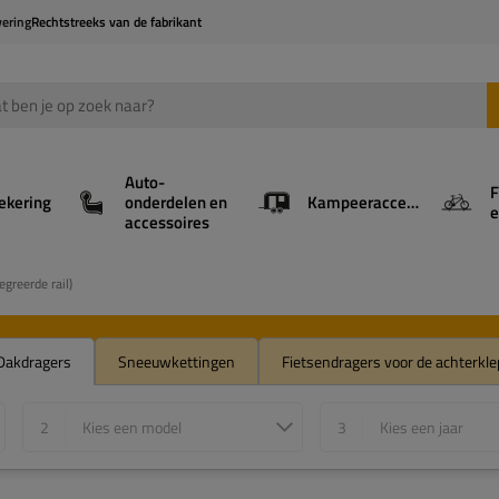
vering
Rechtstreeks van de fabrikant
Auto-
F
ekering
onderdelen en
Kampeeraccessoires
e
accessoires
greerde rail)
Dakdragers
Sneeuwkettingen
Fietsendragers voor de achterkle
2
Kies een model
3
Kies een jaar