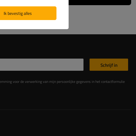
Ik bevestig alles
Schrijf in
king van mijn persoonlijke gegevens in het contactformulier in overeenstemming met de Verordening van het Europees Parlement en de Raad (EU)