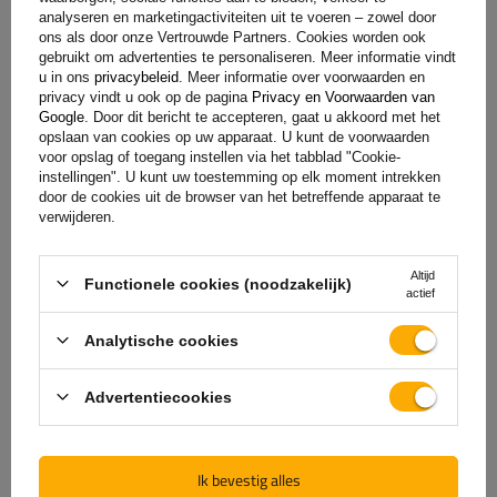
toevoegen
analyseren en marketingactiviteiten uit te voeren – zowel door
ons als door onze Vertrouwde Partners. Cookies worden ook
gebruikt om advertenties te personaliseren. Meer informatie vindt
u in ons
privacybeleid
. Meer informatie over voorwaarden en
privacy vindt u ook op de pagina
Privacy en Voorwaarden van
Google
. Door dit bericht te accepteren, gaat u akkoord met het
opslaan van cookies op uw apparaat. U kunt de voorwaarden
voor opslag of toegang instellen via het tabblad "Cookie-
instellingen". U kunt uw toestemming op elk moment intrekken
door de cookies uit de browser van het betreffende apparaat te
verwijderen.
De officiële webshop van
Altijd
Functionele cookies (noodzakelijk)
actief
de fabrikant
Analytische cookies
GARANTIE OP KWALITEIT EN AUTHENTICITEIT
Als u bij
UNITRAILER
koopt, kiest u ervoor om
Advertentiecookies
rechtstreeks bij de fabrikant te kopen. U bent er
100% zeker van dat het product origineel is en dat
de transactie volledig veilig is. Wij ontwerpen en
Ik bevestig alles