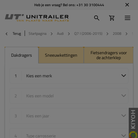
Heb je een vraag? Bel ons:
+31 30 3100444
Terug
Startpagina
Audi
Q7 I (2006-2015)
2008
5-d
Fietsendragers voor
Dakdragers
Sneeuwkettingen
de achterklep
1
Kies een merk
2
Kies een model
3
Kies een jaar
4
Type carrosserie