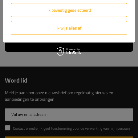
wij u volledige technische ondersteuning en
constante toegang tot originele reserveonderdelen.
Ik bevestig geselecteerd
Kies voor beproefde oplossingen van de marktleider.
Ik wijs alles af
Lees meer over ons
Word lid
Meld je aan voor onze nieuwsbrief om regelmatig nieuws en
aanbiedingen te ontvangen
Vul uw emailadres in
Contactformulier Ik geef toestemming voor de verwerking van mijn persoonlijke gegevens in het contactformulier in overeenstemming met de Verordening van het Europees Parlement en de Raad (EU)