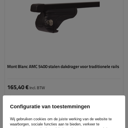
Mont Blanc AMC 5400 stalen dakdrager voor traditionele rails
165,40 €
Incl. BTW
Product beschikbaar in grote hoeveelheden
We verzenden al
11 augustus
Configuratie van toestemmingen
Aan
winkelwagen
Wij gebruiken cookies om de juiste werking van de website te
toevoegen
waarborgen, sociale functies aan te bieden, verkeer te