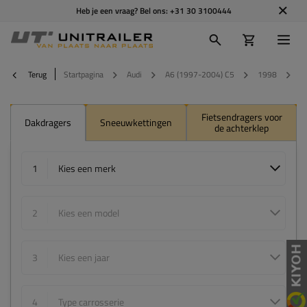
Heb je een vraag? Bel ons:
+31 30 3100444
Terug
Startpagina
Audi
A6 (1997-2004) C5
1998
5
Fietsendragers voor
Dakdragers
Sneeuwkettingen
de achterklep
1
Kies een merk
2
Kies een model
3
Kies een jaar
4
Type carrosserie