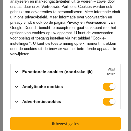
analyseren en marketingactiviteiten uit te voeren – zowel door
ons als door onze Vertrouwde Partners. Cookies worden ook
gebruikt om advertenties te personaliseren. Meer informatie vindt
u in ons
privacybeleid
. Meer informatie over voorwaarden en
privacy vindt u ook op de pagina
Privacy en Voorwaarden van
Google
. Door dit bericht te accepteren, gaat u akkoord met het
opslaan van cookies op uw apparaat. U kunt de voorwaarden
voor opslag of toegang instellen via het tabblad "Cookie-
instellingen". U kunt uw toestemming op elk moment intrekken
door de cookies uit de browser van het betreffende apparaat te
verwijderen.
De officiële webshop van
Altijd
Functionele cookies (noodzakelijk)
de fabrikant
actief
Analytische cookies
GARANTIE OP KWALITEIT EN AUTHENTICITEIT
Als u bij
UNITRAILER
koopt, kiest u ervoor om
Advertentiecookies
rechtstreeks bij de fabrikant te kopen. U bent er
100% zeker van dat het product origineel is en dat
de transactie volledig veilig is. Wij ontwerpen en
Ik bevestig alles
bouwen onze aanhangwagens zelf, daarom bieden