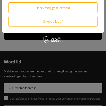
wij u volledige technische ondersteuning en
constante toegang tot originele reserveonderdelen.
Ik bevestig geselecteerd
Kies voor beproefde oplossingen van de marktleider.
Ik wijs alles af
Lees meer over ons
Word lid
Meld je aan voor onze nieuwsbrief om regelmatig nieuws en
aanbiedingen te ontvangen
Vul uw emailadres in
Contactformulier Ik geef toestemming voor de verwerking van mijn persoonlijke gegevens in het contactformulier in overeenstemming met de Verordening van het Europees Parlement en de Raad (EU)