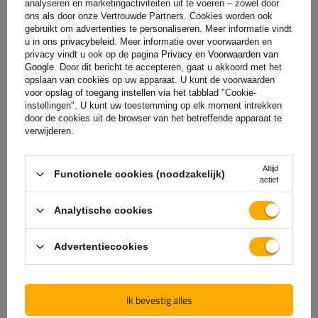
analyseren en marketingactiviteiten uit te voeren – zowel door
ons als door onze Vertrouwde Partners. Cookies worden ook
gebruikt om advertenties te personaliseren. Meer informatie vindt
u in ons
privacybeleid
. Meer informatie over voorwaarden en
privacy vindt u ook op de pagina
Privacy en Voorwaarden van
Google
. Door dit bericht te accepteren, gaat u akkoord met het
opslaan van cookies op uw apparaat. U kunt de voorwaarden
voor opslag of toegang instellen via het tabblad "Cookie-
instellingen". U kunt uw toestemming op elk moment intrekken
door de cookies uit de browser van het betreffende apparaat te
verwijderen.
De officiële webshop van
Altijd
Functionele cookies (noodzakelijk)
de fabrikant
actief
Analytische cookies
GARANTIE OP KWALITEIT EN AUTHENTICITEIT
Als u bij
UNITRAILER
koopt, kiest u ervoor om
Advertentiecookies
rechtstreeks bij de fabrikant te kopen. U bent er
100% zeker van dat het product origineel is en dat
de transactie volledig veilig is. Wij ontwerpen en
Ik bevestig alles
bouwen onze aanhangwagens zelf, daarom bieden