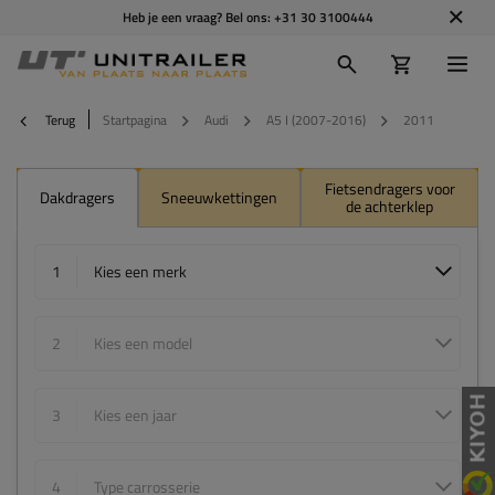
Heb je een vraag? Bel ons:
+31 30 3100444
Terug
Startpagina
Audi
A5 I (2007-2016)
2011
Fietsendragers voor
Dakdragers
Sneeuwkettingen
de achterklep
1
Kies een merk
2
Kies een model
3
Kies een jaar
4
Type carrosserie