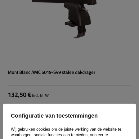
Mont Blanc AMC 5019-S49 stalen dakdrager
132,50 €
Incl. BTW
Het product is beschikbaar in kleine hoeveelheden
We verzenden al
11 augustus
Configuratie van toestemmingen
Aan
winkelwagen
Wij gebruiken cookies om de juiste werking van de website te
toevoegen
waarborgen, sociale functies aan te bieden, verkeer te