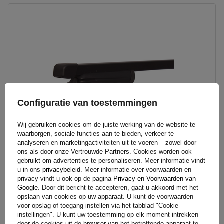
Configuratie van toestemmingen
Wij gebruiken cookies om de juiste werking van de website te
waarborgen, sociale functies aan te bieden, verkeer te
analyseren en marketingactiviteiten uit te voeren – zowel door
ons als door onze Vertrouwde Partners. Cookies worden ook
gebruikt om advertenties te personaliseren. Meer informatie vindt
u in ons
privacybeleid
. Meer informatie over voorwaarden en
Mont Blanc AMC 5400 stalen dakdrager voor traditionele rails
privacy vindt u ook op de pagina
Privacy en Voorwaarden van
Google
. Door dit bericht te accepteren, gaat u akkoord met het
opslaan van cookies op uw apparaat. U kunt de voorwaarden
165,40 €
voor opslag of toegang instellen via het tabblad "Cookie-
Incl. BTW
instellingen". U kunt uw toestemming op elk moment intrekken
door de cookies uit de browser van het betreffende apparaat te