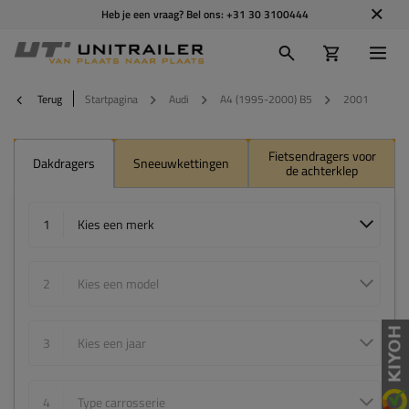
Heb je een vraag? Bel ons:
+31 30 3100444
Terug
Startpagina
Audi
A4 (1995-2000) B5
2001
Fietsendragers voor
Dakdragers
Sneeuwkettingen
de achterklep
1
Kies een merk
2
Kies een model
3
Kies een jaar
4
Type carrosserie