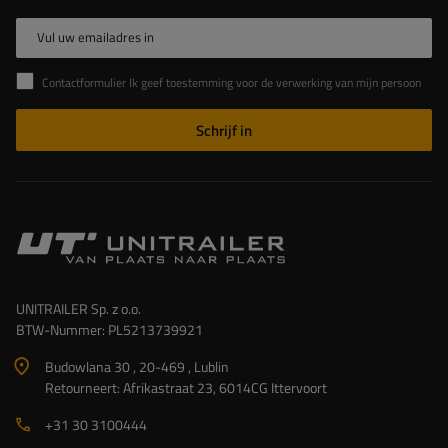
Vul uw emailadres in
Contactformulier Ik geef toestemming voor de verwerking van mijn persoonlijke gegevens in het contactformulier in overeenstemming met de Verordening van het Europees Parlement en de Raad (EU)
Schrijf in
UNITRAILER Sp. z o.o.
BTW-Nummer: PL5213739921
Budowlana 30 , 20-469 , Lublin
Retourneert: Afrikastraat 23, 6014CG Ittervoort
+31 30 3100444