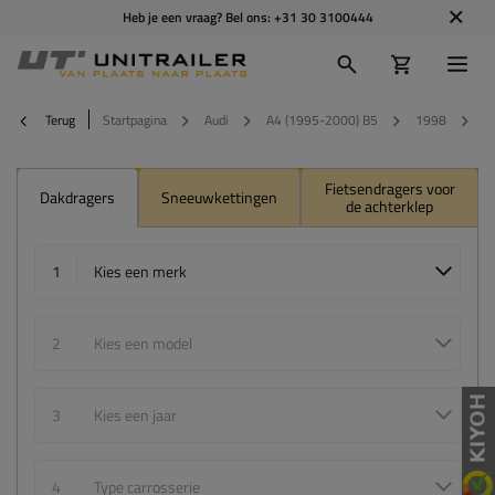
Heb je een vraag? Bel ons:
+31 30 3100444
Terug
Startpagina
Audi
A4 (1995-2000) B5
1998
5
Fietsendragers voor
Dakdragers
Sneeuwkettingen
de achterklep
1
Kies een merk
2
Kies een model
3
Kies een jaar
4
Type carrosserie