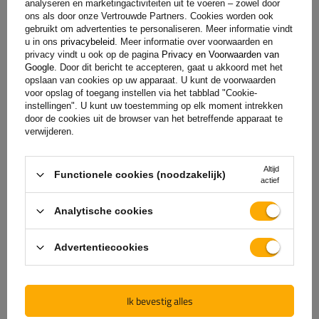
analyseren en marketingactiviteiten uit te voeren – zowel door
ons als door onze Vertrouwde Partners. Cookies worden ook
gebruikt om advertenties te personaliseren. Meer informatie vindt
u in ons
privacybeleid
. Meer informatie over voorwaarden en
privacy vindt u ook op de pagina
Privacy en Voorwaarden van
Google
. Door dit bericht te accepteren, gaat u akkoord met het
opslaan van cookies op uw apparaat. U kunt de voorwaarden
voor opslag of toegang instellen via het tabblad "Cookie-
instellingen". U kunt uw toestemming op elk moment intrekken
door de cookies uit de browser van het betreffende apparaat te
verwijderen.
De officiële webshop van
Altijd
Functionele cookies (noodzakelijk)
de fabrikant
actief
Analytische cookies
GARANTIE OP KWALITEIT EN AUTHENTICITEIT
Als u bij
UNITRAILER
koopt, kiest u ervoor om
Advertentiecookies
rechtstreeks bij de fabrikant te kopen. U bent er
100% zeker van dat het product origineel is en dat
de transactie volledig veilig is. Wij ontwerpen en
Ik bevestig alles
bouwen onze aanhangwagens zelf, daarom bieden