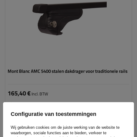
Mont Blanc AMC 5400 stalen dakdrager voor traditionele rails
165,40 €
Incl. BTW
Product beschikbaar in grote hoeveelheden
We verzenden al
10 augustus
Configuratie van toestemmingen
Aan
winkelwagen
Wij gebruiken cookies om de juiste werking van de website te
toevoegen
waarborgen, sociale functies aan te bieden, verkeer te