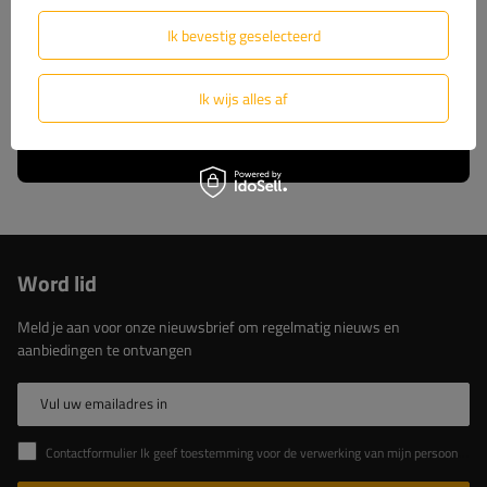
wij u volledige technische ondersteuning en
constante toegang tot originele reserveonderdelen.
Ik bevestig geselecteerd
Kies voor beproefde oplossingen van de marktleider.
Ik wijs alles af
Lees meer over ons
Word lid
Meld je aan voor onze nieuwsbrief om regelmatig nieuws en
aanbiedingen te ontvangen
Vul uw emailadres in
Contactformulier Ik geef toestemming voor de verwerking van mijn persoonlijke gegevens in het contactformulier in overeenstemming met de Verordening van het Europees Parlement en de Raad (EU)