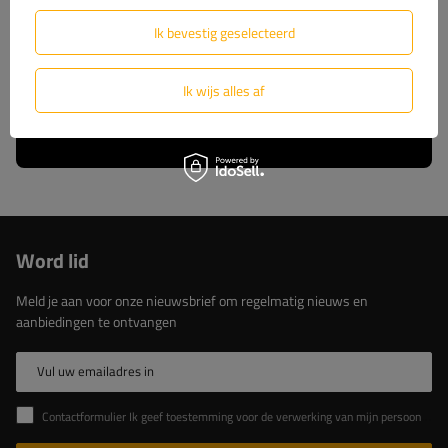
wij u volledige technische ondersteuning en
constante toegang tot originele reserveonderdelen.
Ik bevestig geselecteerd
Kies voor beproefde oplossingen van de marktleider.
Ik wijs alles af
Lees meer over ons
Word lid
Meld je aan voor onze nieuwsbrief om regelmatig nieuws en
aanbiedingen te ontvangen
Vul uw emailadres in
Contactformulier Ik geef toestemming voor de verwerking van mijn persoonlijke gegevens in het contactformulier in overeenstemming met de Verordening van het Europees Parlement en de Raad (EU)