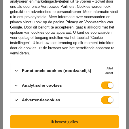
analyseren en marketingactiviteiten uit te voeren – zowel door
ons als door onze Vertrouwde Partners. Cookies worden ook
gebruikt om advertenties te personaliseren. Meer informatie vindt
u in ons
privacybeleid
. Meer informatie over voorwaarden en
privacy vindt u ook op de pagina
Privacy en Voorwaarden van
Google
. Door dit bericht te accepteren, gaat u akkoord met het
opslaan van cookies op uw apparaat. U kunt de voorwaarden
voor opslag of toegang instellen via het tabblad "Cookie-
instellingen". U kunt uw toestemming op elk moment intrekken
door de cookies uit de browser van het betreffende apparaat te
verwijderen.
De officiële webshop van
Altijd
Functionele cookies (noodzakelijk)
de fabrikant
actief
Analytische cookies
GARANTIE OP KWALITEIT EN AUTHENTICITEIT
Als u bij
UNITRAILER
koopt, kiest u ervoor om
Advertentiecookies
rechtstreeks bij de fabrikant te kopen. U bent er
100% zeker van dat het product origineel is en dat
de transactie volledig veilig is. Wij ontwerpen en
Ik bevestig alles
bouwen onze aanhangwagens zelf, daarom bieden