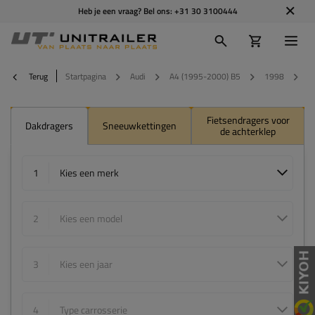
Heb je een vraag? Bel ons:
+31 30 3100444
Terug
Startpagina
Audi
A4 (1995-2000) B5
1998
4
Fietsendragers voor
Dakdragers
Sneeuwkettingen
de achterklep
1
Kies een merk
2
Kies een model
3
Kies een jaar
4
Type carrosserie