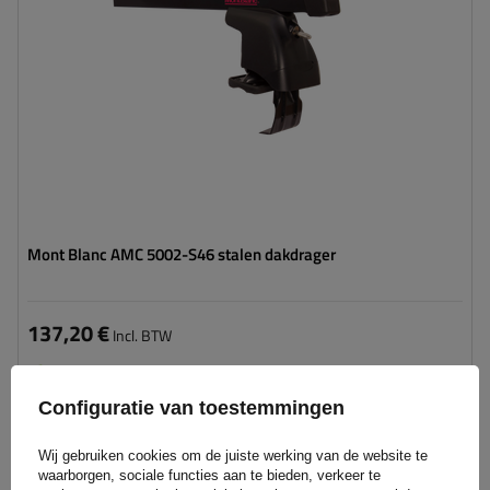
Mont Blanc AMC 5002-S46 stalen dakdrager
137,20 €
Incl. BTW
Product beschikbaar in grote hoeveelheden
We verzenden al
10 augustus
Configuratie van toestemmingen
Aan
winkelwagen
Wij gebruiken cookies om de juiste werking van de website te
toevoegen
waarborgen, sociale functies aan te bieden, verkeer te