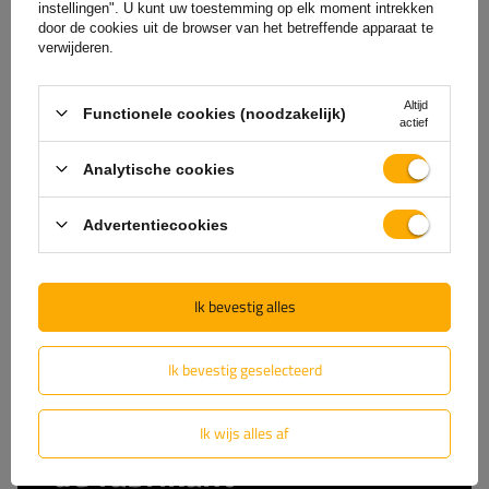
instellingen". U kunt uw toestemming op elk moment intrekken
Laagste prijs van het product in de periode van 30 dagen voorafgaand aan de
door de cookies uit de browser van het betreffende apparaat te
korting:
129,99 €
-9%
verwijderen.
Product beschikbaar in grote hoeveelheden
We verzenden al
11 augustus
Altijd
Aan
Functionele cookies (noodzakelijk)
actief
winkelwagen
toevoegen
Analytische cookies
Advertentiecookies
Ik bevestig alles
Ik bevestig geselecteerd
De officiële webshop van
Ik wijs alles af
de fabrikant