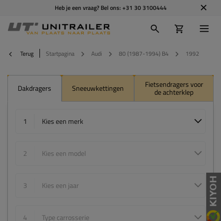
Heb je een vraag? Bel ons:
+31 30 3100444
Terug
Startpagina
Audi
80 (1987-1994) B4
1992
Fietsendragers voor
Dakdragers
Sneeuwkettingen
de achterklep
1
Kies een merk
2
Kies een model
3
Kies een jaar
4
Type carrosserie