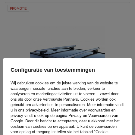
PROMOTIE
Configuratie van toestemmingen
Wij gebruiken cookies om de juiste werking van de website te
waarborgen, sociale functies aan te bieden, verkeer te
analyseren en marketingactiviteiten uit te voeren – zowel door
ons als door onze Vertrouwde Partners. Cookies worden ook
G3 CL 60.110 universele dakdrager voor traditionele en
gebruikt om advertenties te personaliseren. Meer informatie vindt
geïntegreerde aluminium rails
u in ons
privacybeleid
. Meer informatie over voorwaarden en
privacy vindt u ook op de pagina
Privacy en Voorwaarden van
Google
. Door dit bericht te accepteren, gaat u akkoord met het
opslaan van cookies op uw apparaat. U kunt de voorwaarden
117,00 €
voor opslag of toegang instellen via het tabblad "Cookie-
Incl. BTW