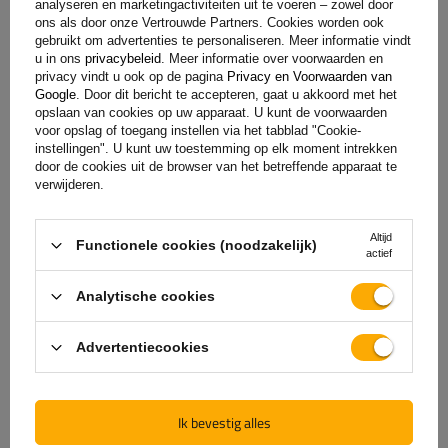
analyseren en marketingactiviteiten uit te voeren – zowel door
ons als door onze Vertrouwde Partners. Cookies worden ook
gebruikt om advertenties te personaliseren. Meer informatie vindt
u in ons
privacybeleid
. Meer informatie over voorwaarden en
privacy vindt u ook op de pagina
Privacy en Voorwaarden van
Google
. Door dit bericht te accepteren, gaat u akkoord met het
opslaan van cookies op uw apparaat. U kunt de voorwaarden
voor opslag of toegang instellen via het tabblad "Cookie-
instellingen". U kunt uw toestemming op elk moment intrekken
door de cookies uit de browser van het betreffende apparaat te
verwijderen.
De officiële webshop van
Altijd
Functionele cookies (noodzakelijk)
de fabrikant
actief
Analytische cookies
GARANTIE OP KWALITEIT EN AUTHENTICITEIT
Als u bij
UNITRAILER
koopt, kiest u ervoor om
Advertentiecookies
rechtstreeks bij de fabrikant te kopen. U bent er
100% zeker van dat het product origineel is en dat
de transactie volledig veilig is. Wij ontwerpen en
Ik bevestig alles
bouwen onze aanhangwagens zelf, daarom bieden