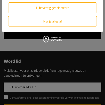
wij u volledige technische ondersteuning en
constante toegang tot originele reserveonderdelen.
Ik bevestig geselecteerd
Kies voor beproefde oplossingen van de marktleider.
Ik wijs alles af
Lees meer over ons
Word lid
Meld je aan voor onze nieuwsbrief om regelmatig nieuws en
aanbiedingen te ontvangen
Vul uw emailadres in
Contactformulier Ik geef toestemming voor de verwerking van mijn persoonlijke gegevens in het contactformulier in overeenstemming met de Verordening van het Europees Parlement en de Raad (EU)