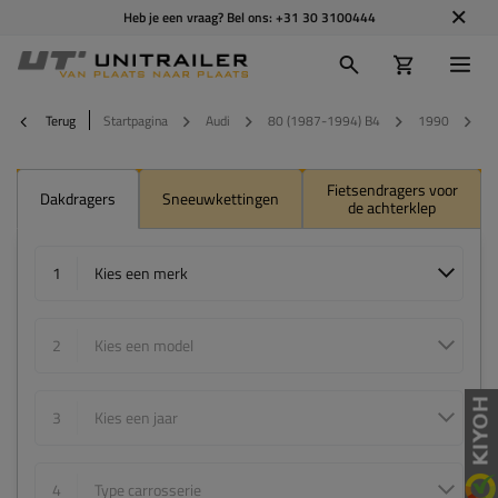
Heb je een vraag? Bel ons:
+31 30 3100444
Terug
Startpagina
Audi
80 (1987-1994) B4
1990
4
Fietsendragers voor
Dakdragers
Sneeuwkettingen
de achterklep
1
Kies een merk
2
Kies een model
3
Kies een jaar
4
Type carrosserie