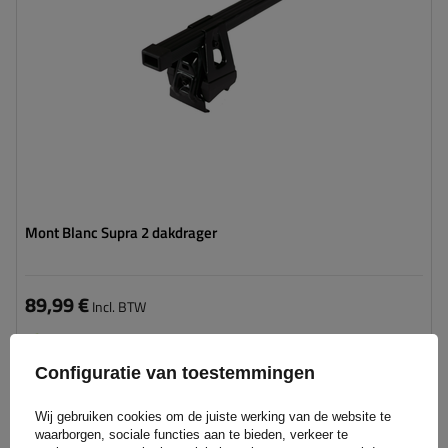
Mont Blanc Supra 2 dakdrager
89,99 €
Incl. BTW
Product beschikbaar in grote hoeveelheden
We verzenden al
11 augustus
Configuratie van toestemmingen
Aan
winkelwagen
Wij gebruiken cookies om de juiste werking van de website te
toevoegen
waarborgen, sociale functies aan te bieden, verkeer te