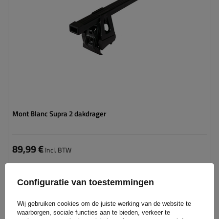
Mont Blanc Supra 2 dakdrager
89,99 €
Incl. BTW
Product beschikbaar in grote hoeveelheden
We verzenden al
10 augustus
Configuratie van toestemmingen
Aan
winkelwagen
Wij gebruiken cookies om de juiste werking van de website te
toevoegen
waarborgen, sociale functies aan te bieden, verkeer te