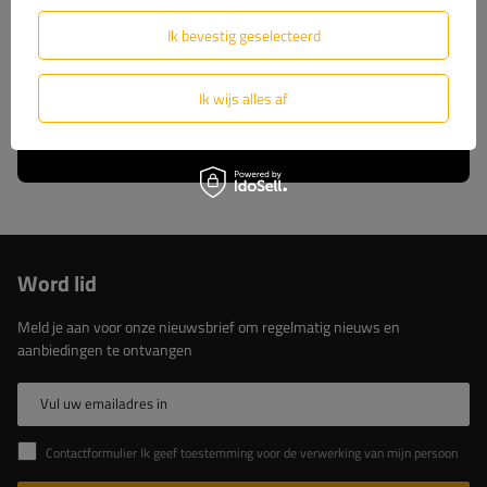
wij u volledige technische ondersteuning en
constante toegang tot originele reserveonderdelen.
Ik bevestig geselecteerd
Kies voor beproefde oplossingen van de marktleider.
Ik wijs alles af
Lees meer over ons
Word lid
Meld je aan voor onze nieuwsbrief om regelmatig nieuws en
aanbiedingen te ontvangen
Vul uw emailadres in
Contactformulier Ik geef toestemming voor de verwerking van mijn persoonlijke gegevens in het contactformulier in overeenstemming met de Verordening van het Europees Parlement en de Raad (EU)