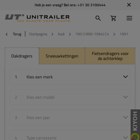
Heb je een vraag? Bel ons:
+31 30 3100444
Terug
Startpagina
Audi
100 (1990-1994) C4
1991
Fietsendragers voor
Dakdragers
Sneeuwkettingen
de achterklep
1
Kies een merk
2
Kies een model
3
Kies een jaar
4
Type carrosserie