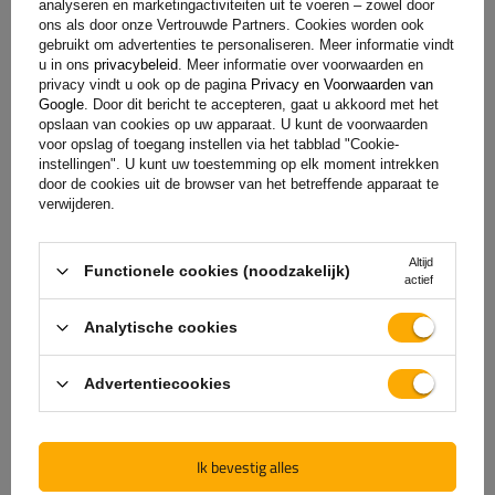
analyseren en marketingactiviteiten uit te voeren – zowel door
ons als door onze Vertrouwde Partners. Cookies worden ook
gebruikt om advertenties te personaliseren. Meer informatie vindt
u in ons
privacybeleid
. Meer informatie over voorwaarden en
privacy vindt u ook op de pagina
Privacy en Voorwaarden van
Google
. Door dit bericht te accepteren, gaat u akkoord met het
opslaan van cookies op uw apparaat. U kunt de voorwaarden
voor opslag of toegang instellen via het tabblad "Cookie-
instellingen". U kunt uw toestemming op elk moment intrekken
door de cookies uit de browser van het betreffende apparaat te
verwijderen.
De officiële webshop van
Altijd
Functionele cookies (noodzakelijk)
de fabrikant
actief
Analytische cookies
GARANTIE OP KWALITEIT EN AUTHENTICITEIT
Als u bij
UNITRAILER
koopt, kiest u ervoor om
Advertentiecookies
rechtstreeks bij de fabrikant te kopen. U bent er
100% zeker van dat het product origineel is en dat
de transactie volledig veilig is. Wij ontwerpen en
Ik bevestig alles
bouwen onze aanhangwagens zelf, daarom bieden