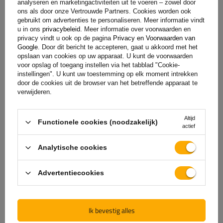
analyseren en marketingactiviteiten uit te voeren – zowel door
ons als door onze Vertrouwde Partners. Cookies worden ook
gebruikt om advertenties te personaliseren. Meer informatie vindt
u in ons
privacybeleid
. Meer informatie over voorwaarden en
privacy vindt u ook op de pagina
Privacy en Voorwaarden van
Google
. Door dit bericht te accepteren, gaat u akkoord met het
opslaan van cookies op uw apparaat. U kunt de voorwaarden
voor opslag of toegang instellen via het tabblad "Cookie-
instellingen". U kunt uw toestemming op elk moment intrekken
door de cookies uit de browser van het betreffende apparaat te
verwijderen.
De officiële webshop van
Altijd
Functionele cookies (noodzakelijk)
de fabrikant
actief
Analytische cookies
GARANTIE OP KWALITEIT EN AUTHENTICITEIT
Als u bij
UNITRAILER
koopt, kiest u ervoor om
Advertentiecookies
rechtstreeks bij de fabrikant te kopen. U bent er
100% zeker van dat het product origineel is en dat
de transactie volledig veilig is. Wij ontwerpen en
Ik bevestig alles
bouwen onze aanhangwagens zelf, daarom bieden