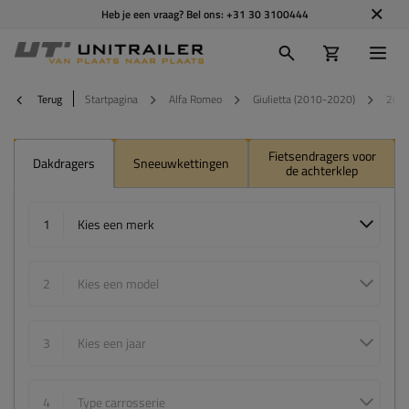
Heb je een vraag? Bel ons:
+31 30 3100444
Terug
Startpagina
Alfa Romeo
Giulietta (2010-2020)
201
Fietsendragers voor
Dakdragers
Sneeuwkettingen
de achterklep
1
Kies een merk
2
Kies een model
3
Kies een jaar
4
Type carrosserie