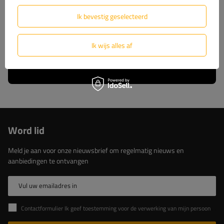
wij u volledige technische ondersteuning en
constante toegang tot originele reserveonderdelen.
Ik bevestig geselecteerd
Kies voor beproefde oplossingen van de marktleider.
Ik wijs alles af
Lees meer over ons
Word lid
Meld je aan voor onze nieuwsbrief om regelmatig nieuws en
aanbiedingen te ontvangen
Vul uw emailadres in
Contactformulier Ik geef toestemming voor de verwerking van mijn persoonlijke gegevens in het contactformulier in overeenstemming met de Verordening van het Europees Parlement en de Raad (EU)