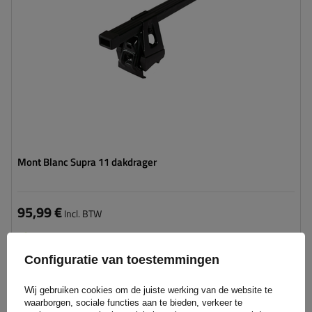
Mont Blanc Supra 11 dakdrager
95,99 €
Incl. BTW
Product beschikbaar in grote hoeveelheden
We verzenden al
11 augustus
Configuratie van toestemmingen
Aan
winkelwagen
Wij gebruiken cookies om de juiste werking van de website te
toevoegen
waarborgen, sociale functies aan te bieden, verkeer te