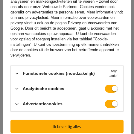
analyseren en marketingactiviteiten uit te voeren – zowel door
ons als door onze Vertrouwde Partners. Cookies worden ook
gebruikt om advertenties te personaliseren. Meer informatie vindt
u in ons
privacybeleid
. Meer informatie over voorwaarden en
privacy vindt u ook op de pagina
Privacy en Voorwaarden van
Google
. Door dit bericht te accepteren, gaat u akkoord met het
opslaan van cookies op uw apparaat. U kunt de voorwaarden
voor opslag of toegang instellen via het tabblad "Cookie-
instellingen". U kunt uw toestemming op elk moment intrekken
door de cookies uit de browser van het betreffende apparaat te
verwijderen.
De officiële webshop van
Altijd
Functionele cookies (noodzakelijk)
de fabrikant
actief
Analytische cookies
GARANTIE OP KWALITEIT EN AUTHENTICITEIT
Als u bij
UNITRAILER
koopt, kiest u ervoor om
Advertentiecookies
rechtstreeks bij de fabrikant te kopen. U bent er
100% zeker van dat het product origineel is en dat
de transactie volledig veilig is. Wij ontwerpen en
Ik bevestig alles
bouwen onze aanhangwagens zelf, daarom bieden