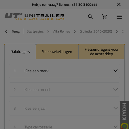
Heb je een vraag? Bel ons:
+31 30 3100444
Terug
Startpagina
Alfa Romeo
Giulietta (2010-2020)
201
Fietsendragers voor
Dakdragers
Sneeuwkettingen
de achterklep
1
Kies een merk
2
Kies een model
3
Kies een jaar
4
Type carrosserie