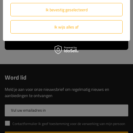
wij u volledige technische ondersteuning en
constante toegang tot originele reserveonderdelen.
Ik bevestig geselecteerd
Kies voor beproefde oplossingen van de marktleider.
Ik wijs alles af
Lees meer over ons
Word lid
Meld je aan voor onze nieuwsbrief om regelmatig nieuws en
aanbiedingen te ontvangen
Vul uw emailadres in
Contactformulier Ik geef toestemming voor de verwerking van mijn persoonlijke gegevens in het contactformulier in overeenstemming met de Verordening van het Europees Parlement en de Raad (EU)