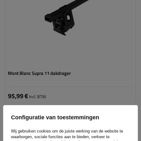
Mont Blanc Supra 11 dakdrager
95,99 €
Incl. BTW
Product beschikbaar in grote hoeveelheden
We verzenden al
10 augustus
Configuratie van toestemmingen
Aan
winkelwagen
Wij gebruiken cookies om de juiste werking van de website te
toevoegen
waarborgen, sociale functies aan te bieden, verkeer te