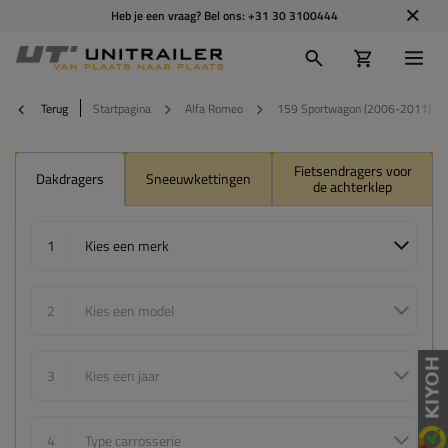
Heb je een vraag? Bel ons:
+31 30 3100444
Terug
Startpagina
Alfa Romeo
159 Sportwagon (2006-2011)
Fietsendragers voor
Dakdragers
Sneeuwkettingen
de achterklep
1
Kies een merk
2
Kies een model
3
Kies een jaar
4
Type carrosserie