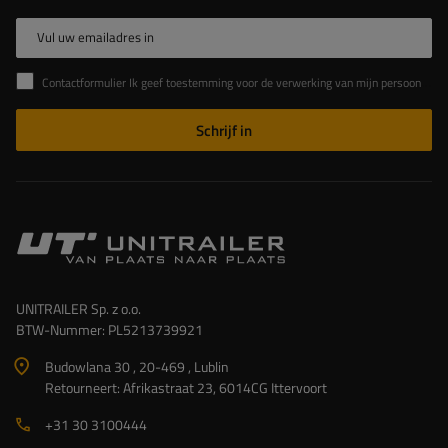
Vul uw emailadres in
Contactformulier Ik geef toestemming voor de verwerking van mijn persoonlijke gegevens in het contactformulier in overeenstemming met de Verordening van het Europees Parlement en de Raad (EU)
Schrijf in
UNITRAILER Sp. z o.o.
BTW-Nummer: PL5213739921
Budowlana 30 , 20-469 , Lublin
Retourneert: Afrikastraat 23, 6014CG Ittervoort
+31 30 3100444