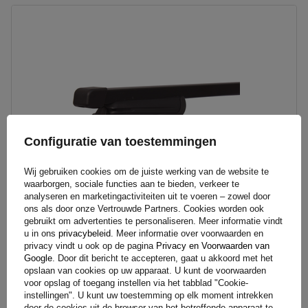
Configuratie van toestemmingen
Wij gebruiken cookies om de juiste werking van de website te
waarborgen, sociale functies aan te bieden, verkeer te
analyseren en marketingactiviteiten uit te voeren – zowel door
ons als door onze Vertrouwde Partners. Cookies worden ook
gebruikt om advertenties te personaliseren. Meer informatie vindt
u in ons
privacybeleid
. Meer informatie over voorwaarden en
Mont Blanc AMC 5400 stalen dakdrager voor traditionele rails
privacy vindt u ook op de pagina
Privacy en Voorwaarden van
Google
. Door dit bericht te accepteren, gaat u akkoord met het
opslaan van cookies op uw apparaat. U kunt de voorwaarden
165,40 €
voor opslag of toegang instellen via het tabblad "Cookie-
Incl. BTW
instellingen". U kunt uw toestemming op elk moment intrekken
door de cookies uit de browser van het betreffende apparaat te