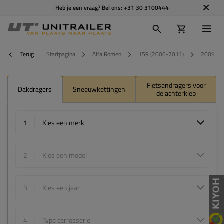
Heb je een vraag? Bel ons:
+31 30 3100444
Terug
Startpagina
Alfa Romeo
159 (2006-2011)
2009
Fietsendragers voor
Dakdragers
Sneeuwkettingen
de achterklep
1
Kies een merk
2
Kies een model
3
Kies een jaar
4
Type carrosserie