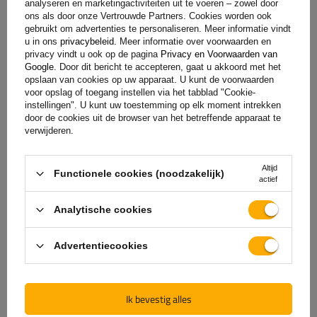
analyseren en marketingactiviteiten uit te voeren – zowel door
ons als door onze Vertrouwde Partners. Cookies worden ook
gebruikt om advertenties te personaliseren. Meer informatie vindt
u in ons
privacybeleid
. Meer informatie over voorwaarden en
privacy vindt u ook op de pagina
Privacy en Voorwaarden van
Google
. Door dit bericht te accepteren, gaat u akkoord met het
opslaan van cookies op uw apparaat. U kunt de voorwaarden
voor opslag of toegang instellen via het tabblad "Cookie-
instellingen". U kunt uw toestemming op elk moment intrekken
door de cookies uit de browser van het betreffende apparaat te
verwijderen.
De officiële webshop van
Altijd
Functionele cookies (noodzakelijk)
de fabrikant
actief
Analytische cookies
GARANTIE OP KWALITEIT EN AUTHENTICITEIT
Als u bij
UNITRAILER
koopt, kiest u ervoor om
Advertentiecookies
rechtstreeks bij de fabrikant te kopen. U bent er
100% zeker van dat het product origineel is en dat
de transactie volledig veilig is. Wij ontwerpen en
Ik bevestig alles
bouwen onze aanhangwagens zelf, daarom bieden