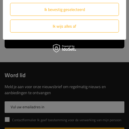
wij u volledige technische ondersteuning en
constante toegang tot originele reserveonderdelen.
Ik bevestig geselecteerd
Kies voor beproefde oplossingen van de marktleider.
Ik wijs alles af
Lees meer over ons
Word lid
Meld je aan voor onze nieuwsbrief om regelmatig nieuws en
aanbiedingen te ontvangen
Vul uw emailadres in
Contactformulier Ik geef toestemming voor de verwerking van mijn persoonlijke gegevens in het contactformulier in overeenstemming met de Verordening van het Europees Parlement en de Raad (EU)