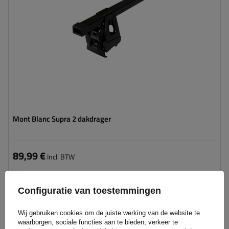
Mont Blanc Supra 2 dakdrager
89,99 €
Incl. BTW
Product beschikbaar in grote hoeveelheden
We verzenden al
11 augustus
Configuratie van toestemmingen
Aan
winkelwagen
Wij gebruiken cookies om de juiste werking van de website te
toevoegen
waarborgen, sociale functies aan te bieden, verkeer te