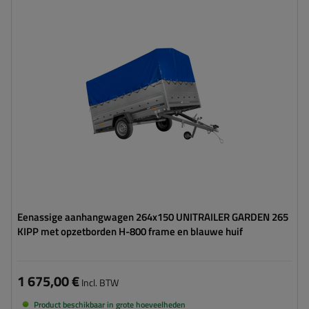
Model:
Garden Trailer 265 KIPP
MTM max.:
750 kg
Lengte van de laadruimte:
2643 mm
Breedte van de laadoppervlak:
1499 mm
Type ophanging:
1 as ongeremd 750 kg
hoog huif
groot transportoppervlak
Eenassige aanhangwagen 264x150 UNITRAILER GARDEN 265
KIPP met opzetborden H-800 frame en blauwe huif
1 675,00 €
Incl. BTW
Product beschikbaar in grote hoeveelheden