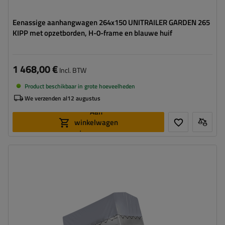
Eenassige aanhangwagen 264x150 UNITRAILER GARDEN 265
KIPP met opzetborden, H-0-frame en blauwe huif
1 468,00 €
Incl. BTW
Product beschikbaar in grote hoeveelheden
We verzenden al
12 augustus
Aan
winkelwagen
toevoegen
Model:
Garden Trailer 265 KIPP
MTM max.:
750 kg
Lengte van de laadruimte:
2643 mm
Breedte van de laadoppervlak:
1499 mm
Type ophanging:
1 as ongeremd 750 kg
hoog huif
hoog draagvermogen