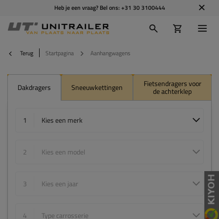
Heb je een vraag? Bel ons:
+31 30 3100444
Terug
Startpagina
Aanhangwagens
Fietsendragers voor
Dakdragers
Sneeuwkettingen
de achterklep
1
Kies een merk
2
Kies een model
3
Kies een jaar
4
Type carrosserie