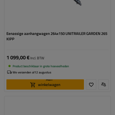
Eenassige aanhangwagen 264x150 UNITRAILER GARDEN 265
KIPP
1 099,00 €
Incl. BTW
Product beschikbaar in grote hoeveelheden
We verzenden al
12 augustus
Aan
winkelwagen
toevoegen
Model:
Garden Trailer 265 KIPP
MTM max.:
750 kg