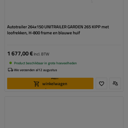
Autotrailer 264x150 UNITRAILER GARDEN 265 KIPP met
loofrekken, H-800 frame en blauwe huif
1 677,00 €
Incl. BTW
Product beschikbaar in grote hoeveelheden
We verzenden al
12 augustus
Aan
winkelwagen
toevoegen
Model:
Garden Trailer 265 KIPP
MTM max.:
750 kg
Lengte van de laadruimte:
2643 mm
Breedte van de laadoppervlak:
1499 mm