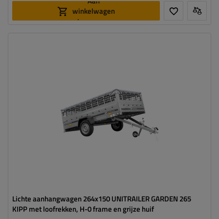
Aan
winkelwagen
toevoegen
Model:
Garden Trailer 265 KIPP
MTM max.:
750 kg
Lengte van de laadruimte:
2643 mm
Breedte van de laadoppervlak:
1499 mm
Type ophanging:
1 as ongeremd 750 kg
grootste transportoppervlak
hoog draagvermogen
Lichte aanhangwagen 264x150 UNITRAILER GARDEN 265
KIPP met loofrekken, H-0 frame en grijze huif