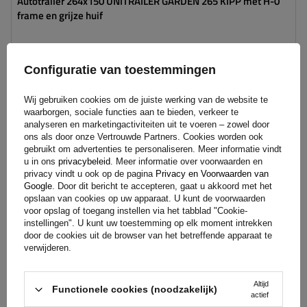
Autotrailer 264x150 UNITRAILER GARDEN 265 KIPP met H-0
frame en grijze huif
1 153,00 €
Incl. BTW
Configuratie van toestemmingen
Product beschikbaar in grote hoeveelheden
Wij gebruiken cookies om de juiste werking van de website te
We verzenden al
12 augustus
waarborgen, sociale functies aan te bieden, verkeer te
Aan
analyseren en marketingactiviteiten uit te voeren – zowel door
winkelwagen
ons als door onze Vertrouwde Partners. Cookies worden ook
toevoegen
gebruikt om advertenties te personaliseren. Meer informatie vindt
u in ons
privacybeleid
. Meer informatie over voorwaarden en
privacy vindt u ook op de pagina
Privacy en Voorwaarden van
Google
. Door dit bericht te accepteren, gaat u akkoord met het
Model:
Garden Trailer 265 KIPP
opslaan van cookies op uw apparaat. U kunt de voorwaarden
MTM max.:
750 kg
voor opslag of toegang instellen via het tabblad "Cookie-
Lengte van de laadruimte:
2643 mm
instellingen". U kunt uw toestemming op elk moment intrekken
door de cookies uit de browser van het betreffende apparaat te
Breedte van de laadoppervlak:
1499 mm
verwijderen.
Type ophanging:
1 as ongeremd 750 kg
plat huif om te beschermen tegen regen
Altijd
Functionele cookies (noodzakelijk)
actief