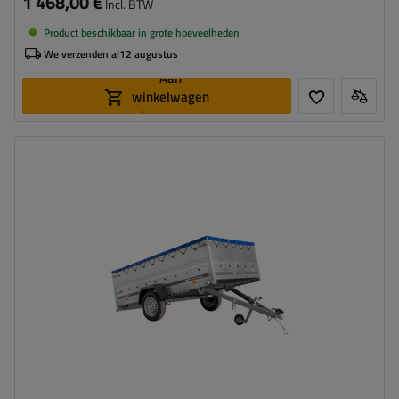
1 468,00 €
Incl. BTW
Product beschikbaar in grote hoeveelheden
We verzenden al
12 augustus
Aan
winkelwagen
toevoegen
Model:
Garden Trailer 265 KIPP
MTM max.:
750 kg
Lengte van de laadruimte:
2643 mm
Breedte van de laadoppervlak:
1499 mm
Type ophanging:
1 as ongeremd 750 kg
verzinkt staal
hoog draagvermogen