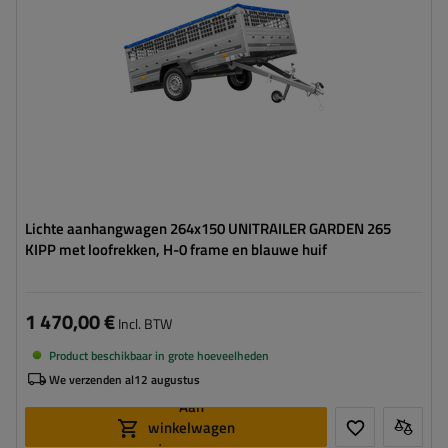
Type ophanging:
1 as ongeremd 750 kg
huif om te beschermen tegen regen
kantelbare dissel
Lichte aanhangwagen 264x150 UNITRAILER GARDEN 265
KIPP met loofrekken, H-0 frame en blauwe huif
1 470,00 €
Incl. BTW
Product beschikbaar in grote hoeveelheden
We verzenden al
12 augustus
Aan
winkelwagen