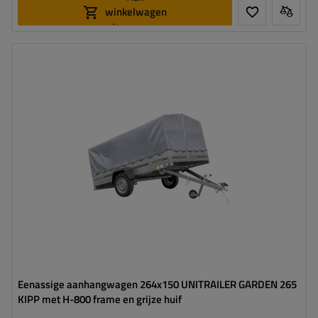
winkelwagen
toevoegen
Model:
Garden Trailer 265 KIPP
MTM max.:
750 kg
Lengte van de laadruimte:
2643 mm
Breedte van de laadoppervlak:
1499 mm
Type ophanging:
1 as ongeremd 750 kg
hoog huif
hoog draagvermogen
Eenassige aanhangwagen 264x150 UNITRAILER GARDEN 265
KIPP met H-800 frame en grijze huif