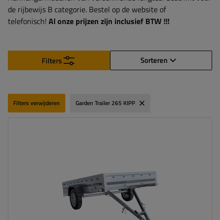
de rijbewijs B categorie. Bestel op de website of
telefonisch!
Al onze prijzen zijn inclusief BTW !!!
Sorteren
Filters
Filters verwijderen
Garden Trailer 265 KIPP
Model:
Garden Trailer 265 KIPP
MTM max.:
750 kg
Toegestaan laadvermogen:
595 kg
Lengte van de laadruimte:
2643 mm
Breedte van de laadoppervlak:
1499 mm
grootste transportoppervlak
hoog draagvermogen