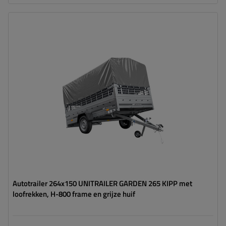
toevoegen
Model:
Garden Trailer 265 KIPP
MTM max.:
750 kg
Lengte van de laadruimte:
2643 mm
Breedte van de laadoppervlak:
1499 mm
Type ophanging:
1 as ongeremd 750 kg
hoog draagvermogen
hoog huif
Autotrailer 264x150 UNITRAILER GARDEN 265 KIPP met
loofrekken, H-800 frame en grijze huif