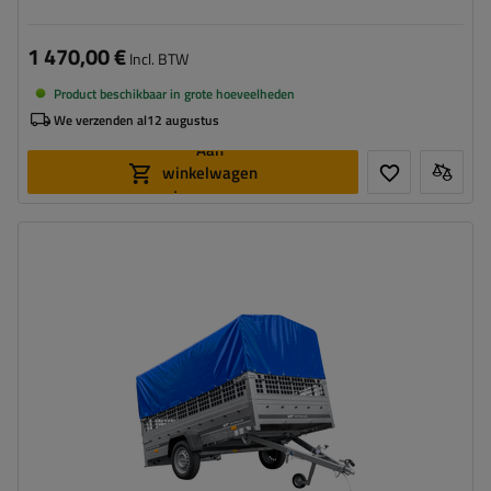
1 470,00 €
Incl. BTW
Product beschikbaar in grote hoeveelheden
We verzenden al
12 augustus
Aan
winkelwagen
toevoegen
Model:
Garden Trailer 265 KIPP
MTM max.:
750 kg
Lengte van de laadruimte:
2643 mm
Breedte van de laadoppervlak:
1499 mm
Type ophanging:
1 as ongeremd 750 kg
huif om te beschermen tegen regen
hoog draagvermogen