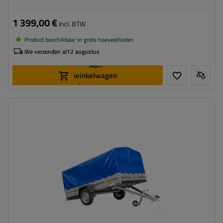
1 399,00 €
Incl. BTW
Product beschikbaar in grote hoeveelheden
We verzenden al
12 augustus
Aan
winkelwagen
toevoegen
Model:
Garden Trailer 265 KIPP
MTM max.:
750 kg
Lengte van de laadruimte:
2643 mm
Breedte van de laadoppervlak:
1499 mm
Type ophanging:
1 as ongeremd 750 kg
frame met huif - hoog laadvermogen
kantelbare dissel