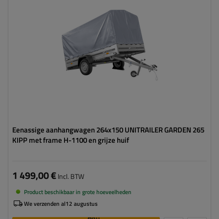
Lengte van de laadruimte:
2643 mm
Breedte van de laadoppervlak:
1499 mm
Type ophanging:
1 as ongeremd 750 kg
frame met huif - hoog laadvermogen
kantelbare dissel
Eenassige aanhangwagen 264x150 UNITRAILER GARDEN 265
KIPP met frame H-1100 en grijze huif
1 499,00 €
Incl. BTW
Product beschikbaar in grote hoeveelheden
We verzenden al
12 augustus
Aan