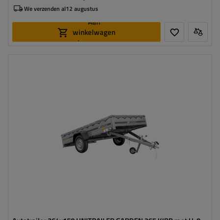
We verzenden al
12 augustus
Aan
winkelwagen
toevoegen
Model:
Garden Trailer 265 KIPP
MTM max.:
750 kg
Lengte van de laadruimte:
2643 mm
Breedte van de laadoppervlak:
1499 mm
Type ophanging:
1 as ongeremd 750 kg
grootste transportoppervlak
hoog draagvermogen