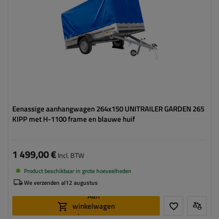
Type ophanging:
1 as ongeremd 750 kg
frame met huif - hoog laadvermogen
kantelbare dissel
Eenassige aanhangwagen 264x150 UNITRAILER GARDEN 265
KIPP met H-1100 frame en blauwe huif
1 499,00 €
Incl. BTW
Product beschikbaar in grote hoeveelheden
We verzenden al
12 augustus
Aan
winkelwagen
toevoegen