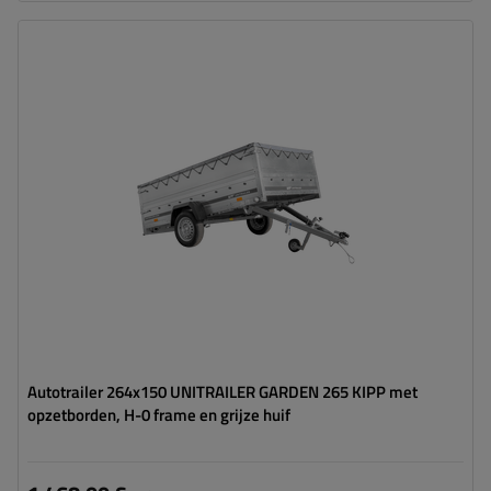
Model:
Garden Trailer 265 KIPP
MTM max.:
750 kg
Lengte van de laadruimte:
2643 mm
Breedte van de laadoppervlak:
1499 mm
Type ophanging:
1 as ongeremd 750 kg
plat huif om te beschermen tegen regen
hoog draagvermogen
Autotrailer 264x150 UNITRAILER GARDEN 265 KIPP met
opzetborden, H-0 frame en grijze huif