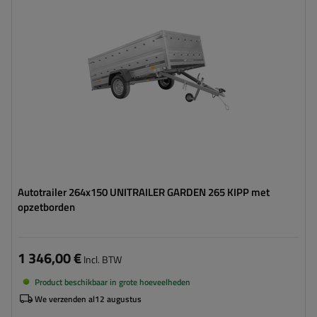
Lengte van de laadruimte:
2643 mm
Breedte van de laadoppervlak:
1499 mm
Type ophanging:
1 as ongeremd 750 kg
verzinkt staal
hoog draagvermogen
Autotrailer 264x150 UNITRAILER GARDEN 265 KIPP met
opzetborden
1 346,00 €
Incl. BTW
Product beschikbaar in grote hoeveelheden
We verzenden al
12 augustus