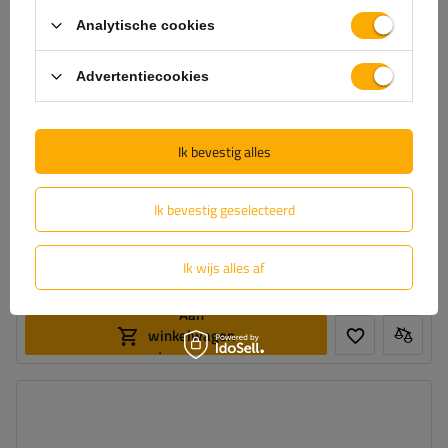
Analytische cookies
Advertentiecookies
Eenassige aanhangwagen 264x150 UNITRAILER GARDEN 265
Ik bevestig alles
KIPP met H-0 frame en blauwe huif
Ik bevestig geselecteerd
1 153,00 €
Incl. BTW
Product beschikbaar in grote hoeveelheden
Ik wijs alles af
We verzenden al
12 augustus
Aan
winkelwagen
toevoegen
Model:
Garden Trailer 265 KIPP
MTM max.:
750 kg