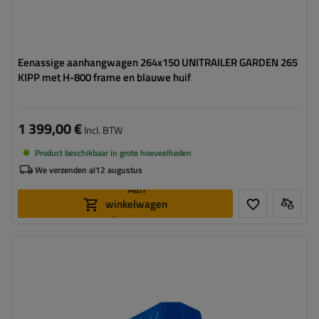
Eenassige aanhangwagen 264x150 UNITRAILER GARDEN 265
KIPP met H-800 frame en blauwe huif
1 399,00 €
Incl. BTW
Product beschikbaar in grote hoeveelheden
We verzenden al
12 augustus
Aan
winkelwagen
toevoegen
Model:
Garden Trailer 265 KIPP
MTM max.:
750 kg
Lengte van de laadruimte:
2643 mm
Breedte van de laadoppervlak:
1499 mm