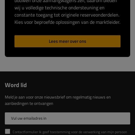
bouwen onze aanhangwagens zelf, daarom bieden
wij u volledige technische ondersteuning en
constante toegang tot originele reserveonderdelen.
Kies voor beproefde oplossingen van de marktleider.
Lees meer over ons
Word lid
Meld je aan voor onze nieuwsbrief om regelmatig nieuws en
aanbiedingen te ontvangen
Vul uw emailadres in
Contactformulier Ik geef toestemming voor de verwerking van mijn persoonlijke gegevens in het contactformulier in overeenstemming met de Verordening van het Europees Parlement en de Raad (EU)